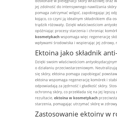
doskonale w pielęgnacji skóry wrażliwej oraz w
jej zdolność do intensywnego nawilżania skóry 
pomaga zatrzymać wilgoć, zapobiegając jej od
kojąco, co czyni ją idealnym składnikiem dla o
trądzik różowaty. Dzięki właściwościom antyoks
opóźniając procesy starzenia i chroniąc komó
kosmetykach
wspomaga więc regenerację skór
wpływami środowiska i wspierając jej zdrowy,
Ektoina jako składnik anti
Dzięki swoim właściwościom antyoksydacyjny
o działaniu przeciwstarzeniowym. Neutralizują
się skóry, ektoina pomaga zapobiegać powstawa
ektoina wspomaga regenerację komórek i stabiliz
odpowiadają za jędrność i gładkość skóry. St
ochronną skóry, co przekłada się na jej lepsz
rezultacie,
ektoina w kosmetykach
przeciwst
starzenia, pomagając utrzymać skórę w zdrowy
Zastosowanie ektoiny w 