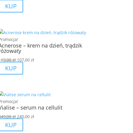
cena
cena
KUP
wynosiła:
wynosi:
119,00 zł.
104,00 zł.
Promocja!
Acnerose – krem na dzień, trądzik
różowaty
Pierwotna
Aktualna
119,00
zł
107,00
zł
cena
cena
KUP
wynosiła:
wynosi:
119,00 zł.
107,00 zł.
Promocja!
Vialise – serum na cellulit
Pierwotna
Aktualna
349,00
zł
240,00
zł
cena
cena
KUP
wynosiła:
wynosi: