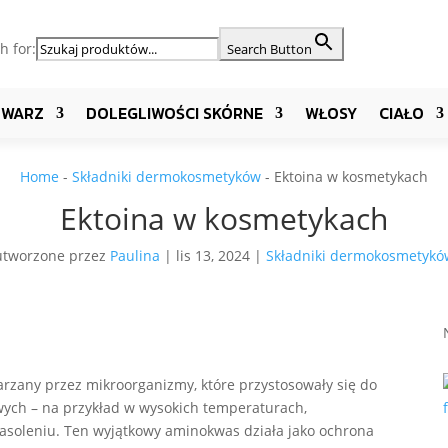
h for:
Search Button
TWARZ
DOLEGLIWOŚCI SKÓRNE
WŁOSY
CIAŁO
Home
-
Składniki dermokosmetyków
-
Ektoina w kosmetykach
Ektoina w kosmetykach
utworzone przez
Paulina
|
lis 13, 2024
|
Składniki dermokosmetykó
rzany przez mikroorganizmy, które przystosowały się do
ych – na przykład w wysokich temperaturach,
soleniu. Ten wyjątkowy aminokwas działa jako ochrona