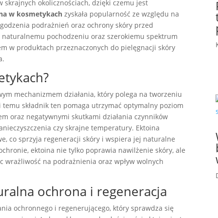
skrajnych okolicznościach, dzięki czemu jest
ina w kosmetykach
zyskała popularność ze względu na
agodzenia podrażnień oraz ochrony skóry przed
i naturalnemu pochodzeniu oraz szerokiemu spektrum
kiem w produktach przeznaczonych do pielęgnacji skóry
a.
metykach?
wym mechanizmem działania, który polega na tworzeniu
ki temu składnik ten pomaga utrzymać optymalny poziom
iem oraz negatywnymi skutkami działania czynników
anieczyszczenia czy skrajne temperatury. Ektoina
e, co sprzyja regeneracji skóry i wspiera jej naturalne
chronie, ektoina nie tylko poprawia nawilżenie skóry, ale
ąc wrażliwość na podrażnienia oraz wpływ wolnych
uralna ochrona i regeneracja
ania ochronnego i regenerującego, który sprawdza się