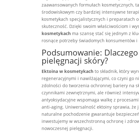
zaawansowanych formułach kosmetycznych, tak
środowiskowym czy bardziej intensywne terapie
kosmetykach specjalistycznych i preparatach o
skuteczność. Dzięki swoim właściwościom i wyso
kosmetykach
ma szansę stać się jednym z klu
rosnące potrzeby świadomych konsumentów i 
Podsumowanie: Dlaczego e
pielęgnacji skóry?
Ektoina w kosmetykach
to składnik, który wy
regeneracyjnymi i nawilżającymi, co czyni go n
zdolności do tworzenia ochronnej bariery na s
czynnikami zewnętrznymi, ale również intensywn
antyoksydacyjne wspomaga walkę z procesami s
anti-aging. Uniwersalność ektoiny sprawia, że 
naturalne pochodzenie gwarantuje bezpieczeńs
inwestujemy w wszechstronną ochronę i zdrow
nowoczesnej pielęgnacji.