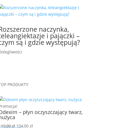
Rozszerzone naczynka,
teleangiektazje i pajączki –
czym są i gdzie występują?
Dolegliwości
TOP PRODUKTY
Promocja!
Odexim – płyn oczyszczający twarz,
nużyca
Pierwotna
Aktualna
119,00
zł
104,00
zł