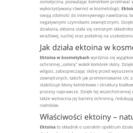
osmotyczna, pozwalając komórkom przetrwać w 
wykorzystywany również w kosmetologii.
Ekto
swoją zdolność do intensywnego nawilżania, ł
negatywnymi czynnikami zewnętrznymi. Dzięk
działania, ektoina stała się cenionym składni
wrażliwej, suchej oraz podatnej na uszkodzeni
Jak działa ektoina w kos
Ektoina w kosmetykach
wyróżnia się wyjątko
ochronnej „osłony” wokół komórek skóry. Dzię
wilgoci, zabezpieczając skórę przed wysuszen
zewnętrznych, takich jak promieniowanie UV, z
stabilizuje błony komórkowe i struktury białkow
procesy naprawcze. Dzięki tej wszechstronnej o
także wzmacnia jej barierę ochronną, redukuj
rodników.
Właściwości ektoiny – nat
Ektoina
to składnik o szerokim spektrum dział