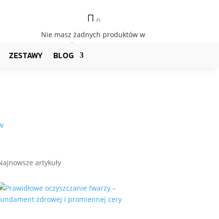

0
Nie masz żadnych produktów w
koszyku 🙁
ZESTAWY
BLOG
w
Najnowsze artykuły