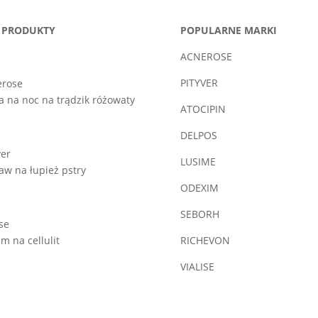
 PRODUKTY
POPULARNE MARKI
ACNEROSE
PITYVER
erose
a na noc na trądzik różowaty
ATOCIPIN
DELPOS
ver
LUSIME
aw na łupież pstry
ODEXIM
SEBORH
ise
m na cellulit
RICHEVON
VIALISE