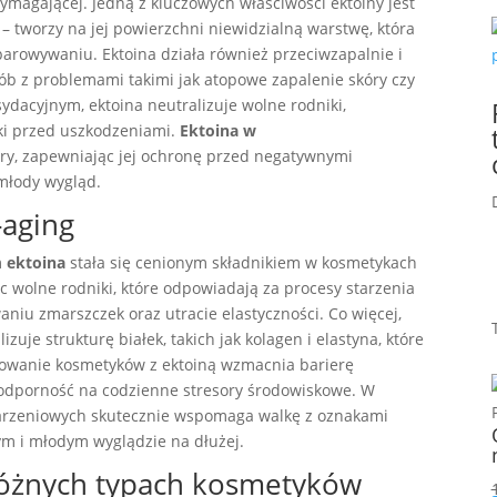
ymagającej. Jedną z kluczowych właściwości ektoiny jest
– tworzy na jej powierzchni niewidzialną warstwę, która
parowywaniu. Ektoina działa również przeciwzapalnie i
sób z problemami takimi jak atopowe zapalenie skóry czy
ydacyjnym, ektoina neutralizuje wolne rodniki,
rki przed uszkodzeniami.
Ektoina w
y, zapewniając jej ochronę przed negatywnymi
 młody wygląd.
-aging
m
ektoina
stała się cenionym składnikiem w kosmetykach
c wolne rodniki, które odpowiadają za procesy starzenia
niu zmarszczek oraz utracie elastyczności. Co więcej,
uje strukturę białek, takich jak kolagen i elastyna, które
osowanie kosmetyków z ektoiną wzmacnia barierę
ą odporność na codzienne stresory środowiskowe. W
arzeniowych skutecznie wspomaga walkę z oznakami
m i młodym wyglądzie na dłużej.
różnych typach kosmetyków