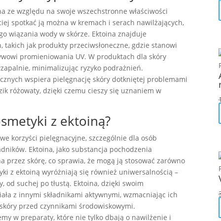
na ze względu na swoje wszechstronne właściwości
ciej spotkać ją można w kremach i serach nawilżających,
ego wiązania wody w skórze. Ektoina znajduje
 takich jak produkty przeciwsłoneczne, gdzie stanowi
wowi promieniowania UV. W produktach dla skóry
wzapalnie, minimalizując ryzyko podrażnień.
cznych wspiera pielęgnację skóry dotkniętej problemami
zik różowaty, dzięki czemu cieszy się uznaniem w
smetyki z ektoiną?
we korzyści pielęgnacyjne, szczególnie dla osób
adników. Ektoina, jako substancja pochodzenia
a przez skórę, co sprawia, że mogą ją stosować zarówno
tyki z ektoiną wyróżniają się również uniwersalnością –
, od suchej po tłustą. Ektoina, dzięki swoim
ała z innymi składnikami aktywnymi, wzmacniając ich
 skóry przed czynnikami środowiskowymi.
emy w preparaty, które nie tylko dbają o nawilżenie i