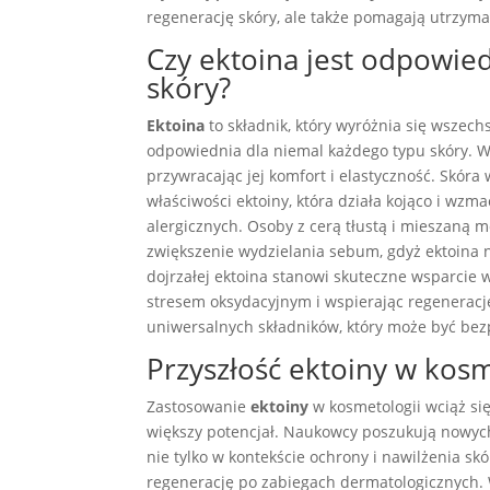
regenerację skóry, ale także pomagają utrzyma
Czy ektoina jest odpowied
skóry?
Ektoina
to składnik, który wyróżnia się wszech
odpowiednia dla niemal każdego typu skóry. W
przywracając jej komfort i elastyczność. Skóra
właściwości ektoiny, która działa kojąco i wzm
alergicznych. Osoby z cerą tłustą i mieszaną
zwiększenie wydzielania sebum, gdyż ektoina ni
dojrzałej ektoina stanowi skuteczne wsparcie 
stresem oksydacyjnym i wspierając regenerację
uniwersalnych składników, który może być bez
Przyszłość ektoiny w kosm
Zastosowanie
ektoiny
w kosmetologii wciąż się
większy potencjał. Naukowcy poszukują nowych
nie tylko w kontekście ochrony i nawilżenia sk
regenerację po zabiegach dermatologicznych. 