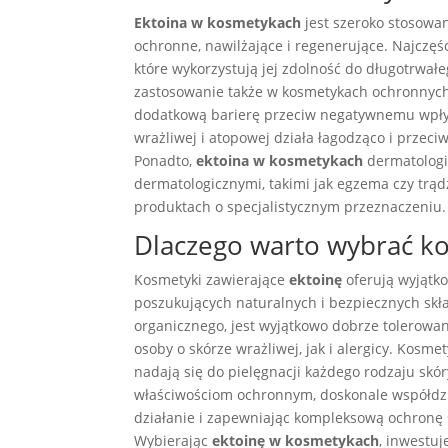
Ektoina w kosmetykach
jest szeroko stosowa
ochronne, nawilżające i regenerujące. Najczęś
które wykorzystują jej zdolność do długotrwał
zastosowanie także w kosmetykach ochronnych,
dodatkową barierę przeciw negatywnemu wpły
wrażliwej i atopowej działa łagodząco i przeci
Ponadto,
ektoina w kosmetykach
dermatologi
dermatologicznymi, takimi jak egzema czy trąd
produktach o specjalistycznym przeznaczeniu.
Dlaczego warto wybrać ko
Kosmetyki zawierające
ektoinę
oferują wyjątko
poszukujących naturalnych i bezpiecznych skł
organicznego, jest wyjątkowo dobrze tolerowan
osoby o skórze wrażliwej, jak i alergicy. Kosme
nadają się do pielęgnacji każdego rodzaju skóry
właściwościom ochronnym, doskonale współdzi
działanie i zapewniając kompleksową ochronę
Wybierając
ektoinę w kosmetykach
, inwestuj