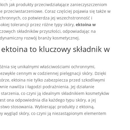
ich jak produkty przeciwdziałające zanieczyszczeniom
 przeciwstarzeniowe. Coraz częściej pojawia się także w
chronnych, co potwierdza jej wszechstronność i
kiej tolerancji przez różne typy skóry,
ektoina w
czowych składników przyszłości, odpowiadając na
dynamiczny rozwój branży kosmetycznej.
ktoina to kluczowy składnik w
różnia się unikalnymi właściwościami ochronnymi,
iezwykle cennym w codziennej pielęgnacji skóry. Dzięki
kórze, ektoina nie tylko zabezpiecza przed szkodliwymi
ie nawilża i łagodzi podrażnienia. Jej działanie
tarzenia, co czyni ją idealnym składnikiem kosmetyków
jest ona odpowiednia dla każdego typu skóry, a jej
two stosowania. Wybierając produkty z ektoiną,
y wygląd skóry, co czyni ją niezastąpionym elementem