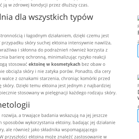
ć ją w zdrowej kondycji przez dłuższy czas.
nia dla wszystkich typów
stronnością i łagodnym działaniem, dzięki czemu jest
 przypadku skóry suchej ektoina intensywnie nawilża,
 wrażliwa i skłonna do podrażnień również korzysta z
acnia barierę ochronną, minimalizując ryzyko reakcji
 mogą stosować
ektoinę w kosmetykach
bez obaw o
e obciąża skóry i nie zatyka porów. Ponadto, dla cery
w walce z oznakami starzenia, chroniąc komórki przed
 skóry. Dzięki temu ektoina jest jednym z najbardziej
piecznie stosowany w pielęgnacji każdego rodzaju skóry.
etologii
 rozwija, a trwające badania wskazują na jej jeszcze
 sposobów wykorzystania ektoiny, badając jej działanie
óry, ale również jako składnika wspomagającego
W przyszłości ektoina może znaleźć zastosowanie w