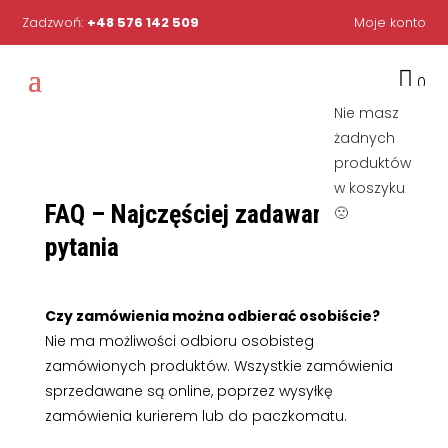
Zadzwoń:
+48 576 142 509
Moje konto

0
Nie masz
żadnych
produktów
w koszyku
FAQ – Najczęściej zadawane
🙁
pytania
Czy zamówienia można odbierać osobiście?
Nie ma możliwości odbioru osobisteg
zamówionych produktów. Wszystkie zamówienia
sprzedawane są online, poprzez wysyłkę
zamówienia kurierem lub do paczkomatu.