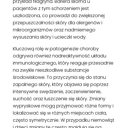
przykład filagryna. Bariera skórna u
pacjentów z tym schorzeniem jest
uszkodzona, co prowadzi do zwiększonej
przepuszczalności skóry dla alergenów i
mikroorganizmów oraz nadmiernego
wysuszania skóry i ucieczki wody.
Kluczową rolę w patogenezie choroby
odgrywa również nadreaktywność układu
immunologicznego, który reaguje przesadnie
na zwykle nieszkodliwe substancje
środowiskowe. To przyczynia się do stanu
zapalnego skóry, który objawia się poprzez
intensywne swędzenie, zaczerwienienie,
suchość oraz łuszczenie się skóry. Zmiany
wypryskowe mogą przyjmować różne formy i
lokalizować się w różnych miejscach ciała,
często symetrycznie. W przypadku niemowląt
i dzieci zmiany te często znajdują się na