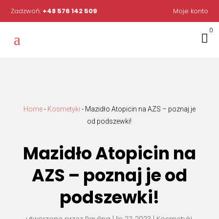
Zadzwoń:
+48 576 142 509
Moje konto
0

Home
-
Kosmetyki
-
Mazidło Atopicin na AZS – poznaj je
od podszewki!
Mazidło Atopicin na
AZS – poznaj je od
podszewki!