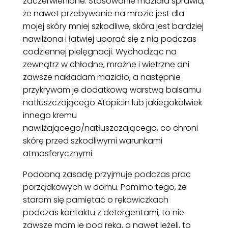
zaczerwienione. Stosowanie mazidła sprawia,
że nawet przebywanie na mrozie jest dla
mojej skóry mniej szkodliwe, skóra jest bardziej
nawilżona i łatwiej uporać się z nią podczas
codziennej pielęgnacji. Wychodząc na
zewnątrz w chłodne, mroźne i wietrzne dni
zawsze nakładam mazidło, a następnie
przykrywam je dodatkową warstwą balsamu
natłuszczającego Atopicin lub jakiegokolwiek
innego kremu
nawilżającego/natłuszczającego, co chroni
skórę przed szkodliwymi warunkami
atmosferycznymi.
Podobną zasadę przyjmuje podczas prac
porządkowych w domu. Pomimo tego, że
staram się pamiętać o rękawiczkach
podczas kontaktu z detergentami, to nie
zawsze mam je pod ręką, a nawet jeżeli, to