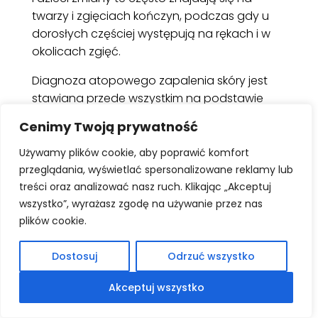
twarzy i zgięciach kończyn, podczas gdy u
dorosłych częściej występują na rękach i w
okolicach zgięć.
Diagnoza atopowego zapalenia skóry jest
stawiana przede wszystkim na podstawie
obrazu klinicznego i wywiadu rodzinnego.
Cenimy Twoją prywatność
Leczenie wymaga holistycznego podejścia, w
tym częstego nawilżania skóry, unikania
Używamy plików cookie, aby poprawić komfort
czynników wyzwalających, takich jak
przeglądania, wyświetlać spersonalizowane reklamy lub
alergeny, stres, czy drażniące substancje, a
treści oraz analizować nasz ruch. Klikając „Akceptuj
wszystko”, wyrażasz zgodę na używanie przez nas
także stosowania miejscowych
plików cookie.
kortykosteroidów lub inhibitorów kalcineuryny
w okresach zaostrzeń. W cięższych
Dostosuj
Odrzuć wszystko
przypadkach konieczne może być leczenie
systemowe, obejmujące terapie
Akceptuj wszystko
immunosupresyjne, biologiczne lub
fototerapię.