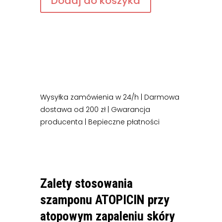
Dodaj do koszyka
szampon
na
atopowe
zapalenie
skóry
Wysyłka zamówienia w 24/h | Darmowa
dostawa od 200 zł | Gwarancja
producenta | Bepieczne płatności
Zalety stosowania
szamponu ATOPICIN przy
atopowym zapaleniu skóry