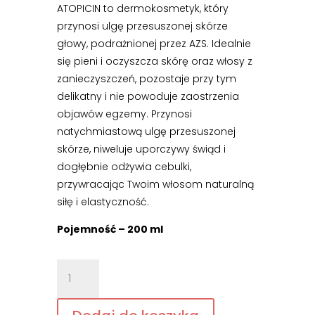
ATOPICIN to dermokosmetyk, który
przynosi ulgę przesuszonej skórze
głowy, podrażnionej przez AZS. Idealnie
się pieni i oczyszcza skórę oraz włosy z
zanieczyszczeń, pozostaje przy tym
delikatny i nie powoduje zaostrzenia
objawów egzemy. Przynosi
natychmiastową ulgę przesuszonej
skórze, niweluje uporczywy świąd i
dogłębnie odżywia cebulki,
przywracając Twoim włosom naturalną
siłę i elastyczność.
Pojemność – 200 ml
ilość
Atopicin
-