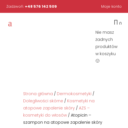
Zadzwoń:
+48 576 142 509
Moje konto

0
Nie masz
żadnych
produktów
w koszyku
🙁
Strona główna
/
Dermokosmetyki
/
Dolegliwości skórne
/
Kosmetyki na
atopowe zapalenie skóry
/
AZS –
kosmetyki do włosów
/ Atopicin –
szampon na atopowe zapalenie skóry