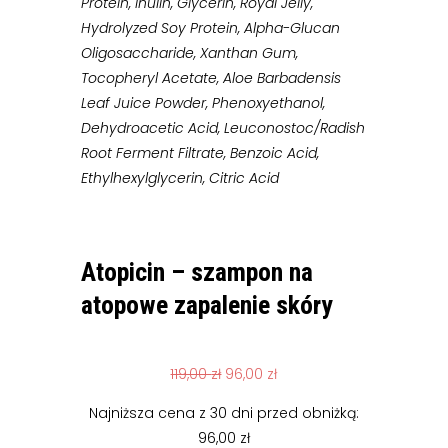
Protein, Inulin, Glycerin, Royal Jelly,
Hydrolyzed Soy Protein, Alpha-Glucan
Oligosaccharide, Xanthan Gum,
Tocopheryl Acetate, Aloe Barbadensis
Leaf Juice Powder, Phenoxyethanol,
Dehydroacetic Acid, Leuconostoc/Radish
Root Ferment Filtrate, Benzoic Acid,
Ethylhexylglycerin, Citric Acid
Atopicin – szampon na
atopowe zapalenie skóry
Pierwotna
Aktualna
119,00
zł
96,00
zł
cena
cena
Najniższa cena z 30 dni przed obniżką:
wynosiła:
wynosi:
96,00
zł