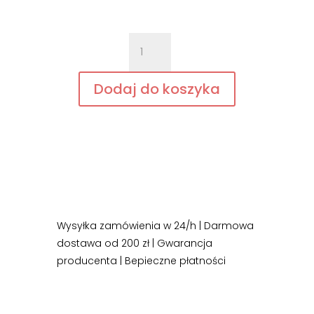
119,00 zł.
96,00 zł.
ilość
Atopicin
-
Dodaj do koszyka
szampon
na
atopowe
zapalenie
skóry
Wysyłka zamówienia w 24/h | Darmowa
dostawa od 200 zł | Gwarancja
producenta | Bepieczne płatności