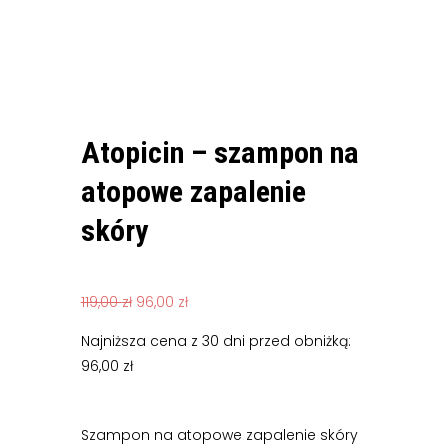
Atopicin – szampon na
atopowe zapalenie
skóry
Pierwotna
Aktualna
119,00
zł
96,00
zł
cena
cena
Najniższa cena z 30 dni przed obniżką:
wynosiła:
wynosi:
96,00
zł
119,00 zł.
96,00 zł.
Szampon na atopowe zapalenie skóry