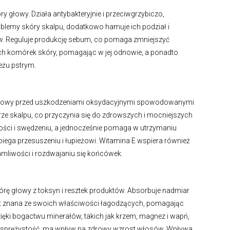
y głowy. Działa antybakteryjnie i przeciwgrzybiczo,
blemy skóry skalpu, dodatkowo hamuje ich podział i
 Reguluje produkcję sebum, co pomaga zmniejszyć
ych komórek skóry, pomagając w jej odnowie, a ponadto
ieżu pstrym.
ę głowy przed uszkodzeniami oksydacyjnymi spowodowanymi
órze skalpu, co przyczynia się do zdrowszych i mocniejszych
ości i swędzeniu, a jednocześnie pomaga w utrzymaniu
iega przesuszeniu i łupieżowi. Witamina E wspiera również
liwości i rozdwajaniu się końcówek.
kórę głowy z toksyn i resztek produktów. Absorbuje nadmiar
st znana ze swoich właściwości łagodzących, pomagając
zięki bogactwu minerałów, takich jak krzem, magnez i wapń,
ć i sprężystość, ma wpływ na zdrowy wzrost włosów. Wpływa