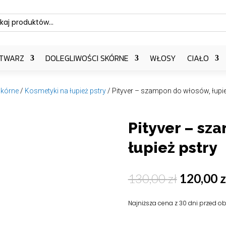
ch
TWARZ
DOLEGLIWOŚCI SKÓRNE
WŁOSY
CIAŁO
skórne
/
Kosmetyki na łupież pstry
/ Pityver – szampon do włosów, łupie
Pityver – sz
łupież pstry
Pierwot
130,00
zł
120,00
z
cena
wynosiła
Najniższa cena z 30 dni przed ob
130,00 z