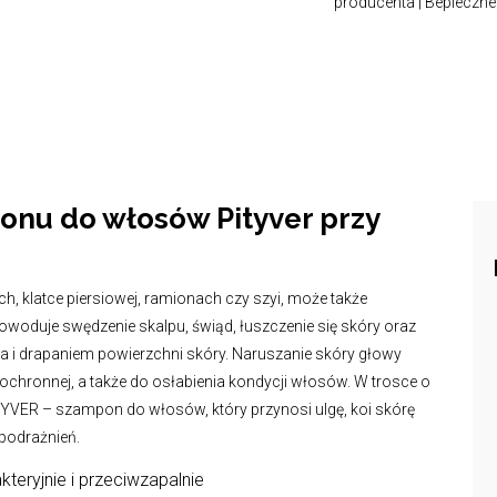
producenta | Bepieczne
pstry
onu do włosów Pityver przy
ach, klatce piersiowej, ramionach czy szyi, może także
woduje swędzenie skalpu, świąd, łuszczenie się skóry oraz
 i drapaniem powierzchni skóry. Naruszanie skóry głowy
ochronnej, a także do osłabienia kondycji włosów. W trosce o
YVER – szampon do włosów, który przynosi ulgę, koi skórę
h podrażnień.
kteryjnie i przeciwzapalnie