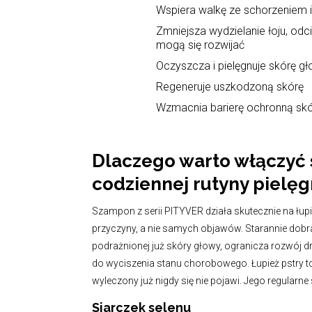
Wspiera walkę ze schorzeniem 
Zmniejsza wydzielanie łoju, odc
mogą się rozwijać
Oczyszcza i pielęgnuje skórę g
Regeneruje uszkodzoną skórę
Wzmacnia barierę ochronną sk
Dlaczego warto włączyć 
codziennej rutyny pielęg
Szampon z serii PITYVER działa skutecznie na łup
przyczyny, a nie samych objawów. Starannie dobran
podrażnionej już skóry głowy, ogranicza rozwój d
do wyciszenia stanu chorobowego. Łupież pstry to
wyleczony już nigdy się nie pojawi. Jego regularn
Siarczek selenu