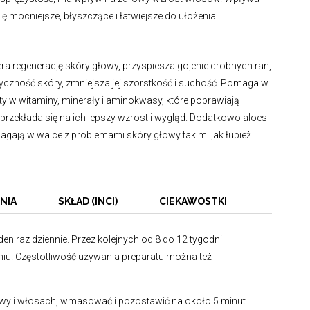
ę mocniejsze, błyszczące i łatwiejsze do ułożenia.
ra regenerację skóry głowy, przyspiesza gojenie drobnych ran,
yczność skóry, zmniejsza jej szorstkość i suchość. Pomaga w
y w witaminy, minerały i aminokwasy, które poprawiają
przekłada się na ich lepszy wzrost i wygląd. Dodatkowo aloes
agają w walce z problemami skóry głowy takimi jak łupież
NIA
SKŁAD (INCI)
CIEKAWOSTKI
en raz dziennie. Przez kolejnych od 8 do 12 tygodni
niu. Częstotliwość używania preparatu można też
wy i włosach, wmasować i pozostawić na około 5 minut.