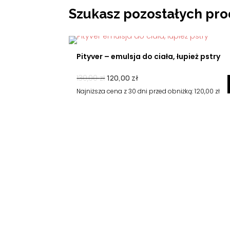
Szukasz pozostałych pro
Pityver – emulsja do ciała, łupież pstry
Pierwotna
Aktualna
130,00
zł
120,00
zł
cena
cena
Najniższa cena z 30 dni przed obniżką:
120,00
zł
wynosiła:
wynosi:
130,00 zł.
120,00 zł.