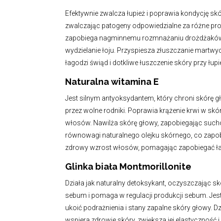
Efektywnie zwalcza łupież i poprawia kondycję skór
zwalczając patogeny odpowiedzialne za różne pro
zapobiega nagminnemu rozmnażaniu drożdżaków.
wydzielanie łoju. Przyspiesza złuszczanie martw
łagodzi świąd i dotkliwe łuszczenie skóry przy łup
Naturalna witamina E
Jest silnym antyoksydantem, który chroni skór
przez wolne rodniki. Poprawia krążenie krwi w sk
włosów. Nawilża skórę głowy, zapobiegając such
równowagi naturalnego olejku skórnego, co zapob
zdrowy wzrost włosów, pomagając zapobiegać łam
Glinka biała Montmorillonite
Działa jak naturalny detoksykant, oczyszczając s
sebum i pomaga w regulacji produkcji sebum. Je
ukoić podrażnienia i stany zapalne skóry głowy. D
wspiera zdrowie skóry, zwiększa jej elastycznoś