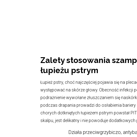
Zalety stosowania szamp
łupieżu pstrym
Łupież pstry, choć najczęściej pojawia się na plec
występować na skórze głowy. Obecność infekcji po
podrażnienie wywołane złuszczaniem się naskórka
podczas drapania prowadzi do osłabienia bariery 
chorych dotkniętych łupieżem pstrym powstał PIT
skalpu, jest delikatny i nie powoduje dodatkowyc
Działa przeciwgrzybiczo, antyba