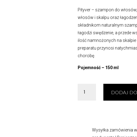
Pityver – szampon do włosów,
włosów i skalpu oraz łagodzen
składnikom naturalnym szampon
łagodzi swędzenie, a przede w
ilość namnożonych na skalpie 
preparatu przynosi natychmias
chorobę.
Pojemność – 150 ml
ilość
DODAJ DO
Pityver
–
szampon
do
włosów,
Wysyłka zamówienia w 
łupież