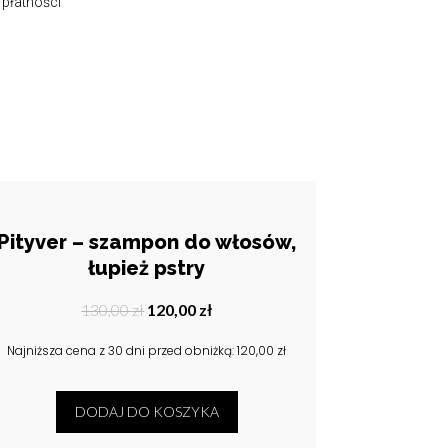
 płatności
Pityver – szampon do włosów,
łupież pstry
Pierwotna
Aktualna
130,00
zł
120,00
zł
cena
cena
Najniższa cena z 30 dni przed obniżką:
120,00
zł
wynosiła:
wynosi:
130,00 zł.
120,00 zł.
DODAJ DO KOSZYKA