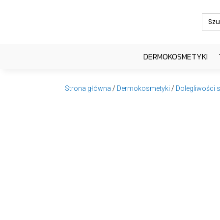
Sear
for:
DERMOKOSMETYKI
Strona główna
/
Dermokosmetyki
/
Dolegliwości 