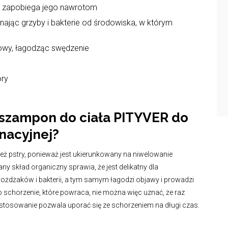
i zapobiega jego nawrotom
inając grzyby i bakterie od środowiska, w którym
łowy, łagodząc swędzenie
óry
szampon do ciała PITYVER do
nacyjnej?
ież pstry, ponieważ jest ukierunkowany na niwelowanie
y skład organiczny sprawia, że jest delikatny dla
rożdżaków i bakterii, a tym samym łagodzi objawy i prowadzi
 schorzenie, które powraca, nie można więc uznać, że raz
e stosowanie pozwala uporać się ze schorzeniem na długi czas.