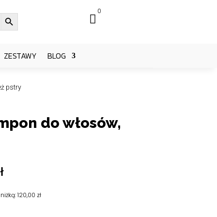
0
Search Button

ZESTAWY
BLOG
ż pstry
ampon do włosów,
na
Aktualna
ł
cena
:
wynosi:
niżką:
120,00
zł
ł.
120,00 zł.