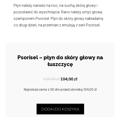
Płyn należy nanieść na noc, na suchą skórę głowy i
pozostawić do wyschnięcia. Rano należy umyć głowę
szamponem Psorisel. Plyn do skóry głowy nakładamy
co drugi dzień, na przemian z emulsją z serii Psorisel.
Psorisel – płyn do skóry głowy na
łuszczycę
Pierwotna
Aktualna
119,00
zł
104,00
zł
cena
cena
Najniższa cena z 30 dni przed obniżką:
104,00
zł
wynosiła:
wynosi:
119,00 zł.
104,00 zł.
DODAJ DO KOSZYKA