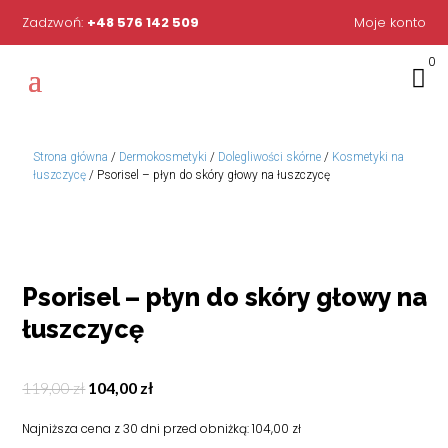
Zadzwoń:
+48 576 142 509
Moje konto
0

Strona główna
/
Dermokosmetyki
/
Dolegliwości skórne
/
Kosmetyki na
łuszczycę
/ Psorisel – płyn do skóry głowy na łuszczycę
Psorisel – płyn do skóry głowy na
łuszczycę
Pierwotna
Aktualna
119,00
zł
104,00
zł
cena
cena
Najniższa cena z 30 dni przed obniżką:
104,00
zł
wynosiła:
wynosi: