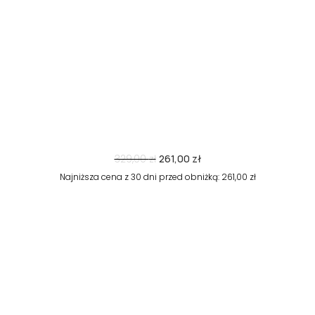
Pierwotna
Aktualna
329,00
zł
261,00
zł
cena
cena
Najniższa cena z 30 dni przed obniżką:
261,00
zł
wynosiła:
wynosi:
329,00 zł.
261,00 zł.