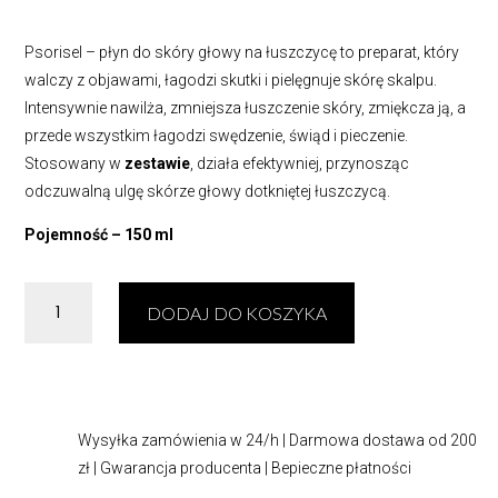
119,00 zł.
104,00 zł.
Psorisel – płyn do skóry głowy na łuszczycę to preparat, który
walczy z objawami, łagodzi skutki i pielęgnuje skórę skalpu.
Intensywnie nawilża, zmniejsza łuszczenie skóry, zmiękcza ją, a
przede wszystkim łagodzi swędzenie, świąd i pieczenie.
Stosowany w
zestawie
, działa efektywniej, przynosząc
odczuwalną ulgę skórze głowy dotkniętej łuszczycą.
Pojemność – 150 ml
ilość
DODAJ DO KOSZYKA
Psorisel
–
płyn
do
skóry
Wysyłka zamówienia w 24/h | Darmowa dostawa od 200
głowy
zł | Gwarancja producenta | Bepieczne płatności
na