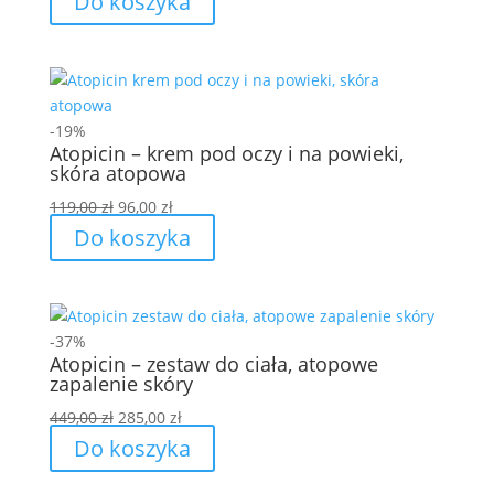
Do koszyka
wynosiła:
wynosi:
119,00 zł.
96,00 zł.
-19%
Atopicin – krem pod oczy i na powieki,
skóra atopowa
Pierwotna
Aktualna
119,00
zł
96,00
zł
cena
cena
Do koszyka
wynosiła:
wynosi:
119,00 zł.
96,00 zł.
-37%
Atopicin – zestaw do ciała, atopowe
zapalenie skóry
Pierwotna
Aktualna
449,00
zł
285,00
zł
cena
cena
Do koszyka
wynosiła:
wynosi:
449,00 zł.
285,00 zł.