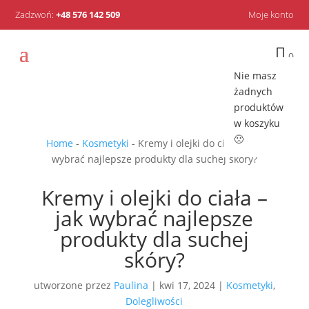
Zadzwoń:
+48 576 142 509
Moje konto

0
Nie masz
żadnych
produktów
w koszyku
🙁
Home
-
Kosmetyki
-
Kremy i olejki do ciała – jak
wybrać najlepsze produkty dla suchej skóry?
Kremy i olejki do ciała –
jak wybrać najlepsze
produkty dla suchej
skóry?
utworzone przez
Paulina
|
kwi 17, 2024
|
Kosmetyki
,
Dolegliwości