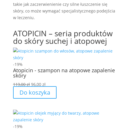
takie jak zaczerwienienie czy silne łuszczenie się
skóry, co może wymagać specjalistycznego podejścia
w leczeniu.
ATOPICIN – seria produktów
do skóry suchej i atopowej
-19%
Atopicin - szampon na atopowe zapalenie
skóry
Pierwotna
Aktualna
119,00
zł
96,00
zł
cena
cena
Do koszyka
wynosiła:
wynosi:
119,00 zł.
96,00 zł.
-19%