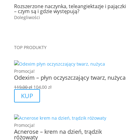
Rozszerzone naczynka, teleangiektazje i pajączki
– czym są i gdzie występują?
Dolegliwości
TOP PRODUKTY
Promocja!
Odexim – płyn oczyszczający twarz, nużyca
Pierwotna
Aktualna
119,00
zł
104,00
zł
cena
cena
KUP
wynosiła:
wynosi:
119,00 zł.
104,00 zł.
Promocja!
Acnerose – krem na dzień, trądzik
różowaty