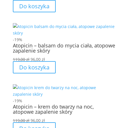
cena
cena
Do koszyka
wynosiła:
wynosi:
899,00 zł.
604,00 zł.
-19%
Atopicin – balsam do mycia ciała, atopowe
zapalenie skóry
Pierwotna
Aktualna
119,00
zł
96,00
zł
cena
cena
Do koszyka
wynosiła:
wynosi:
119,00 zł.
96,00 zł.
-19%
Atopicin – krem do twarzy na noc,
atopowe zapalenie skóry
Pierwotna
Aktualna
119,00
zł
96,00
zł
cena
cena