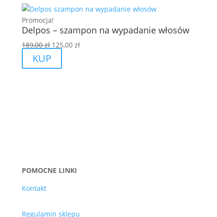
Promocja!
Delpos – szampon na wypadanie włosów
Pierwotna
Aktualna
189,00
zł
125,00
zł
cena
cena
KUP
wynosiła:
wynosi:
189,00 zł.
125,00 zł.
POMOCNE LINKI
Kontakt
Regulamin sklepu