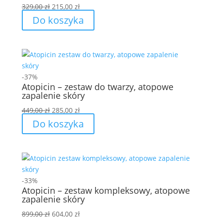
Pierwotna
Aktualna
329,00
zł
215,00
zł
cena
cena
Do koszyka
wynosiła:
wynosi:
329,00 zł.
215,00 zł.
-37%
Atopicin – zestaw do twarzy, atopowe
zapalenie skóry
Pierwotna
Aktualna
449,00
zł
285,00
zł
cena
cena
Do koszyka
wynosiła:
wynosi:
449,00 zł.
285,00 zł.
-33%
Atopicin – zestaw kompleksowy, atopowe
zapalenie skóry
Pierwotna
Aktualna
899,00
zł
604,00
zł