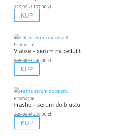
Pierwotna
Aktualna
119,00
zł
107,00
zł
cena
cena
KUP
wynosiła:
wynosi:
119,00 zł.
107,00 zł.
Promocja!
Vialise – serum na cellulit
Pierwotna
Aktualna
349,00
zł
240,00
zł
cena
cena
KUP
wynosiła:
wynosi:
349,00 zł.
240,00 zł.
Promocja!
Frashe – serum do biustu
Pierwotna
Aktualna
329,00
zł
209,00
zł
cena
cena
KUP
wynosiła:
wynosi:
329,00 zł.
209,00 zł.