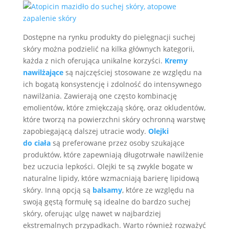
Dostępne na rynku produkty do pielęgnacji suchej
skóry można podzielić na kilka głównych kategorii,
każda z nich oferująca unikalne korzyści.
Kremy
nawilżające
są najczęściej stosowane ze względu na
ich bogatą konsystencję i zdolność do intensywnego
nawilżania. Zawierają one często kombinację
emolientów, które zmiękczają skórę, oraz okludentów,
które tworzą na powierzchni skóry ochronną warstwę
zapobiegającą dalszej utracie wody.
Olejki
do
ciała
są preferowane przez osoby szukające
produktów, które zapewniają długotrwałe nawilżenie
bez uczucia lepkości. Olejki te są zwykle bogate w
naturalne lipidy, które wzmacniają barierę lipidową
skóry. Inną opcją są
balsamy
, które ze względu na
swoją gęstą formułę są idealne do bardzo suchej
skóry, oferując ulgę nawet w najbardziej
ekstremalnych przypadkach. Warto również rozważyć