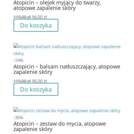
Atopicin – olejek myjący do twarzy,
atopowe zapalenie skóry
Pierwotna
Aktualna
119,00
zł
96,00
zł
cena
cena
Do koszyka
wynosiła:
wynosi:
119,00 zł.
96,00 zł.
-19%
Atopicin – balsam natłuszczający, atopowe
zapalenie skóry
Pierwotna
Aktualna
119,00
zł
96,00
zł
cena
cena
Do koszyka
wynosiła:
wynosi:
119,00 zł.
96,00 zł.
-35%
Atopicin – zestaw do mycia, atopowe
zapalenie skóry