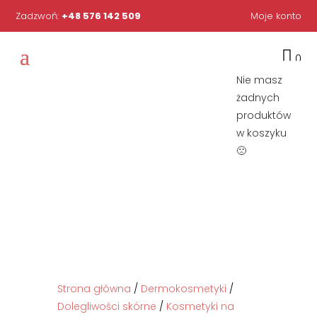
Zadzwoń:
+48 576 142 509
Moje konto

0
Nie masz
żadnych
produktów
w koszyku
🙁
Strona główna
/
Dermokosmetyki
/
Dolegliwości skórne
/
Kosmetyki na