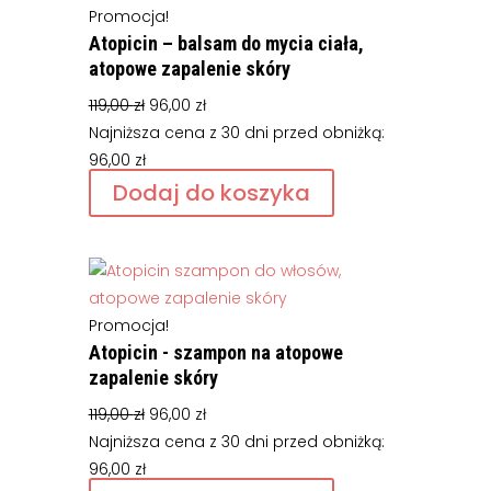
Promocja!
Atopicin – balsam do mycia ciała,
atopowe zapalenie skóry
Pierwotna
Aktualna
119,00
zł
96,00
zł
cena
cena
Najniższa cena z 30 dni przed obniżką:
wynosiła:
wynosi:
96,00
zł
119,00 zł.
96,00 zł.
Dodaj do koszyka
Promocja!
Atopicin - szampon na atopowe
zapalenie skóry
Pierwotna
Aktualna
119,00
zł
96,00
zł
cena
cena
Najniższa cena z 30 dni przed obniżką:
wynosiła:
wynosi:
96,00
zł