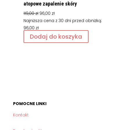
atopowe zapalenie skóry
Pierwotna
Aktualna
119,00
zł
96,00
zł
cena
cena
Najniższa cena z 30 dni przed obniżką:
wynosiła:
wynosi:
96,00
zł
119,00 zł.
96,00 zł.
Dodaj do koszyka
POMOCNE LINKI
Kontakt