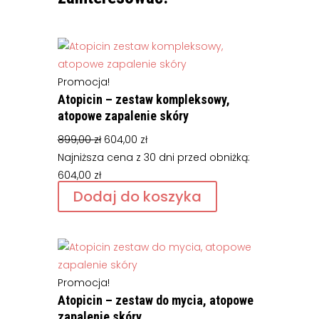
Promocja!
Atopicin – zestaw kompleksowy,
atopowe zapalenie skóry
Pierwotna
Aktualna
899,00
zł
604,00
zł
cena
cena
Najniższa cena z 30 dni przed obniżką:
wynosiła:
wynosi:
604,00
zł
899,00 zł.
604,00 zł.
Dodaj do koszyka
Promocja!
Atopicin – zestaw do mycia, atopowe
zapalenie skóry