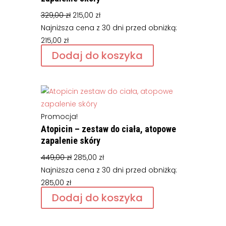
Pierwotna
Aktualna
329,00
zł
215,00
zł
cena
cena
Najniższa cena z 30 dni przed obniżką:
wynosiła:
wynosi:
215,00
zł
329,00 zł.
215,00 zł.
Dodaj do koszyka
Promocja!
Atopicin – zestaw do ciała, atopowe
zapalenie skóry
Pierwotna
Aktualna
449,00
zł
285,00
zł
cena
cena
Najniższa cena z 30 dni przed obniżką:
wynosiła:
wynosi:
285,00
zł
449,00 zł.
285,00 zł.
Dodaj do koszyka