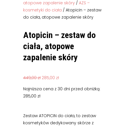
atopowe zapalenie skóry
/
AZS –
kosmetyki do ciała
/ Atopicin – zestaw
do ciała, atopowe zapalenie skóry
Atopicin – zestaw do
ciała, atopowe
zapalenie skóry
Pierwotna
Aktualna
449,00
zł
285,00
zł
cena
cena
Najniższa cena z 30 dni przed obniżką:
wynosiła:
wynosi:
285,00
zł
449,00 zł.
285,00 zł.
Zestaw ATOPICIN do ciała, to zestaw
kosmetyków dedykowany skórze z