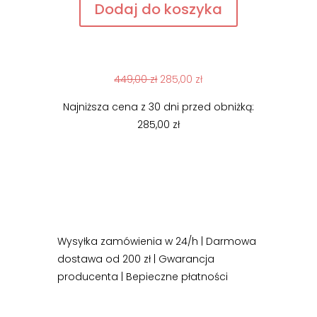
Dodaj do koszyka
zestaw
do
ciała,
atopowe
Pierwotna
Aktualna
449,00
zł
285,00
zł
zapalenie
cena
cena
skóry
Najniższa cena z 30 dni przed obniżką:
wynosiła:
wynosi:
285,00
zł
449,00 zł.
285,00 zł.
Wysyłka zamówienia w 24/h | Darmowa
dostawa od 200 zł | Gwarancja
producenta | Bepieczne płatności