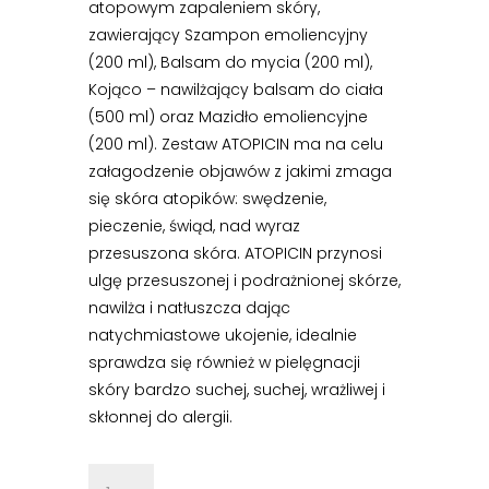
atopowym zapaleniem skóry,
zawierający Szampon emoliencyjny
(200 ml), Balsam do mycia (200 ml),
Kojąco – nawilżający balsam do ciała
(500 ml) oraz Mazidło emoliencyjne
(200 ml). Zestaw ATOPICIN ma na celu
załagodzenie objawów z jakimi zmaga
się skóra atopików: swędzenie,
pieczenie, świąd, nad wyraz
przesuszona skóra. ATOPICIN przynosi
ulgę przesuszonej i podrażnionej skórze,
nawilża i natłuszcza dając
natychmiastowe ukojenie, idealnie
sprawdza się również w pielęgnacji
skóry bardzo suchej, suchej, wrażliwej i
skłonnej do alergii.
ilość