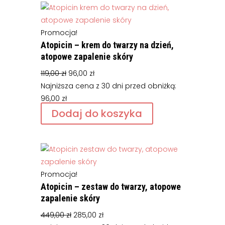
Promocja!
Atopicin – krem do twarzy na dzień,
atopowe zapalenie skóry
Pierwotna
Aktualna
119,00
zł
96,00
zł
cena
cena
Najniższa cena z 30 dni przed obniżką:
wynosiła:
wynosi:
96,00
zł
119,00 zł.
96,00 zł.
Dodaj do koszyka
Promocja!
Atopicin – zestaw do twarzy, atopowe
zapalenie skóry
Pierwotna
Aktualna
449,00
zł
285,00
zł