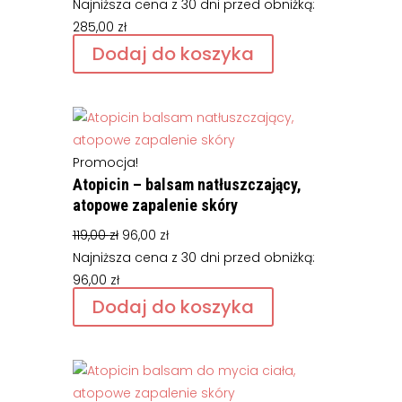
cena
cena
Najniższa cena z 30 dni przed obniżką:
wynosiła:
wynosi:
285,00
zł
449,00 zł.
285,00 zł.
Dodaj do koszyka
Promocja!
Atopicin – balsam natłuszczający,
atopowe zapalenie skóry
Pierwotna
Aktualna
119,00
zł
96,00
zł
cena
cena
Najniższa cena z 30 dni przed obniżką:
wynosiła:
wynosi:
96,00
zł
119,00 zł.
96,00 zł.
Dodaj do koszyka