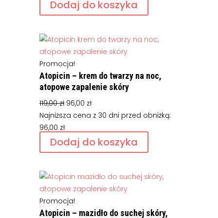
119,00 zł.
96,00 zł.
Dodaj do koszyka
Promocja!
Atopicin – krem do twarzy na noc,
atopowe zapalenie skóry
Pierwotna
Aktualna
119,00
zł
96,00
zł
cena
cena
Najniższa cena z 30 dni przed obniżką:
wynosiła:
wynosi:
96,00
zł
119,00 zł.
96,00 zł.
Dodaj do koszyka
Promocja!
Atopicin – mazidło do suchej skóry,