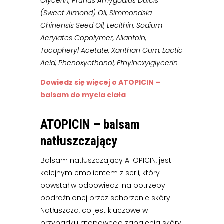
Glycerin, Prunus Amygdalus Dulcis
(Sweet Almond) Oil, Simmondsia
Chinensis Seed Oil, Lecithin, Sodium
Acrylates Copolymer, Allantoin,
Tocopheryl Acetate, Xanthan Gum, Lactic
Acid, Phenoxyethanol, Ethylhexylglycerin
Dowiedz się więcej o ATOPICIN –
balsam do mycia ciała
ATOPICIN – balsam
natłuszczający
Balsam natłuszczający ATOPICIN, jest
kolejnym emolientem z serii, który
powstał w odpowiedzi na potrzeby
podrażnionej przez schorzenie skóry.
Natłuszcza, co jest kluczowe w
przypadku atopowego zapalenia skóry,