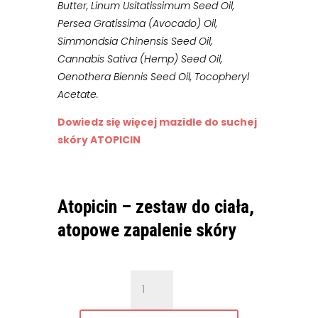
Butter, Linum Usitatissimum Seed Oil,
Persea Gratissima (Avocado) Oil,
Simmondsia Chinensis Seed Oil,
Cannabis Sativa (Hemp) Seed Oil,
Oenothera Biennis Seed Oil, Tocopheryl
Acetate.
Dowiedz się więcej mazidle do suchej
skóry ATOPICIN
Atopicin – zestaw do ciała,
atopowe zapalenie skóry
ilość
Atopicin
–