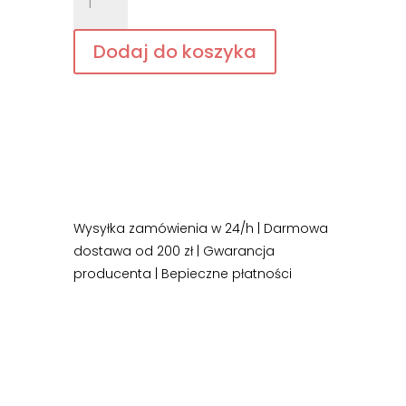
Atopicin
–
Dodaj do koszyka
zestaw
do
ciała,
atopowe
zapalenie
skóry
Wysyłka zamówienia w 24/h | Darmowa
dostawa od 200 zł | Gwarancja
producenta | Bepieczne płatności